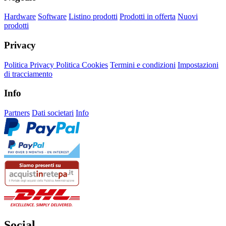
Hardware
Software
Listino prodotti
Prodotti in offerta
Nuovi
prodotti
Privacy
Politica Privacy
Politica Cookies
Termini e condizioni
Impostazioni
di tracciamento
Info
Partners
Dati societari
Info
Social