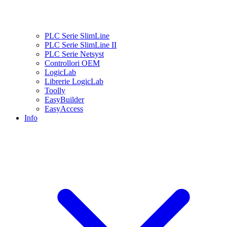
PLC Serie SlimLine
PLC Serie SlimLine II
PLC Serie Netsyst
Controllori OEM
LogicLab
Librerie LogicLab
Toolly
EasyBuilder
EasyAccess
Info