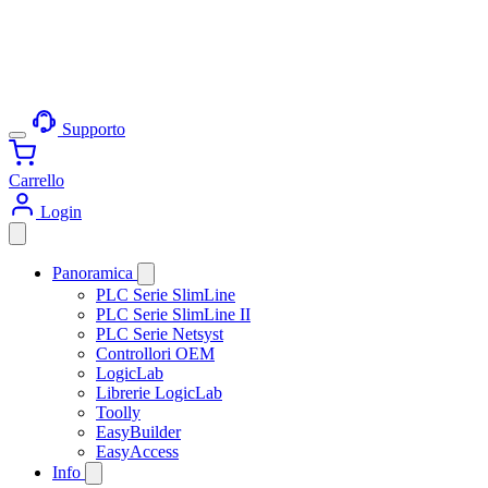
Supporto
Carrello
Login
Panoramica
PLC Serie SlimLine
PLC Serie SlimLine II
PLC Serie Netsyst
Controllori OEM
LogicLab
Librerie LogicLab
Toolly
EasyBuilder
EasyAccess
Info