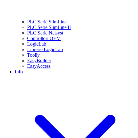
PLC Serie SlimLine
PLC Serie SlimLine II
PLC Serie Netsyst
Controllori OEM
LogicLab
Librerie LogicLab
Toolly
EasyBuilder
EasyAccess
Info