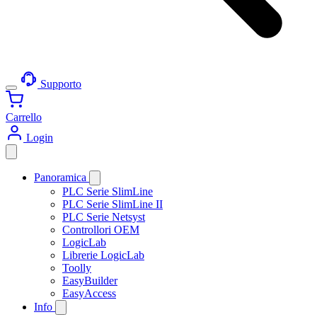
Supporto
Carrello
Login
Panoramica
PLC Serie SlimLine
PLC Serie SlimLine II
PLC Serie Netsyst
Controllori OEM
LogicLab
Librerie LogicLab
Toolly
EasyBuilder
EasyAccess
Info