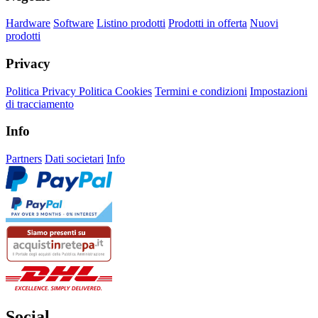
Hardware
Software
Listino prodotti
Prodotti in offerta
Nuovi
prodotti
Privacy
Politica Privacy
Politica Cookies
Termini e condizioni
Impostazioni
di tracciamento
Info
Partners
Dati societari
Info
Social