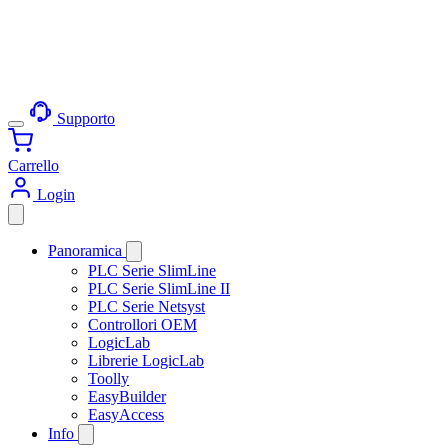
Supporto
Carrello
Login
Panoramica
PLC Serie SlimLine
PLC Serie SlimLine II
PLC Serie Netsyst
Controllori OEM
LogicLab
Librerie LogicLab
Toolly
EasyBuilder
EasyAccess
Info