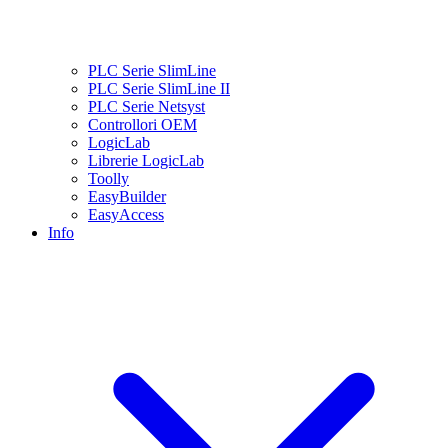
PLC Serie SlimLine
PLC Serie SlimLine II
PLC Serie Netsyst
Controllori OEM
LogicLab
Librerie LogicLab
Toolly
EasyBuilder
EasyAccess
Info