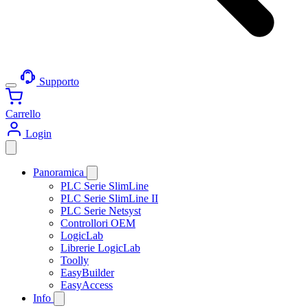
Supporto
Carrello
Login
Panoramica
PLC Serie SlimLine
PLC Serie SlimLine II
PLC Serie Netsyst
Controllori OEM
LogicLab
Librerie LogicLab
Toolly
EasyBuilder
EasyAccess
Info