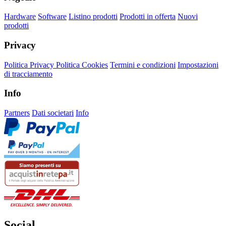
Hardware
Software
Listino prodotti
Prodotti in offerta
Nuovi
prodotti
Privacy
Politica Privacy
Politica Cookies
Termini e condizioni
Impostazioni
di tracciamento
Info
Partners
Dati societari
Info
Social