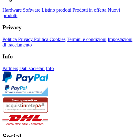
Hardware
Software
Listino prodotti
Prodotti in offerta
Nuovi
prodotti
Privacy
Politica Privacy
Politica Cookies
Termini e condizioni
Impostazioni
di tracciamento
Info
Partners
Dati societari
Info
Social