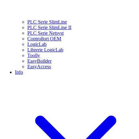
PLC Serie SlimLine
PLC Serie SlimLine II
PLC Serie Netsyst
Controllori OEM
LogicLab
Librerie LogicLab
Toolly
EasyBuilder
EasyAccess
Info