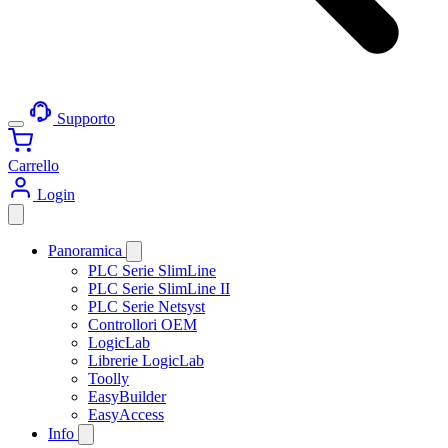
Supporto
Carrello
Login
Panoramica
PLC Serie SlimLine
PLC Serie SlimLine II
PLC Serie Netsyst
Controllori OEM
LogicLab
Librerie LogicLab
Toolly
EasyBuilder
EasyAccess
Info